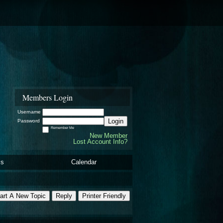
Members Login
Username
Login
Password
Remember Me
New Member
Lost Account Info?
ls
Calendar
art A New Topic
Reply
Printer Friendly