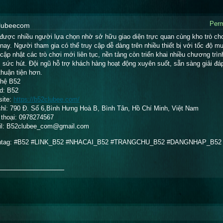
Perm
lubeecom
 được nhiều người lựa chọn nhờ sở hữu giao diện trực quan cùng kho trò chơi
 nay. Người tham gia có thể truy cập dễ dàng trên nhiều thiết bị với tốc độ 
 cập nhật các trò chơi mới liên tục, nền tảng còn triển khai nhiều chương trì
 sức hút. Đội ngũ hỗ trợ khách hàng hoạt động xuyên suốt, sẵn sàng giải đáp v
thuận tiện hơn.
 hệ B52
d: B52
ite:
https://b52clubee.com/
chỉ: 790 Đ. Số 6,Bình Hưng Hoà B, Bình Tân, Hồ Chí Minh, Việt Nam
 thoại: 0978274567
l: B52clubee_com@gmail.com
htag: #B52 #LINK_B52 #NHACAI_B52 #TRANGCHU_B52 #DANGNHAP_B52
_______________