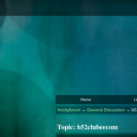
Home
L
hockyforum
→
General Discussion
→
b5
Topic:
b52clubeecom