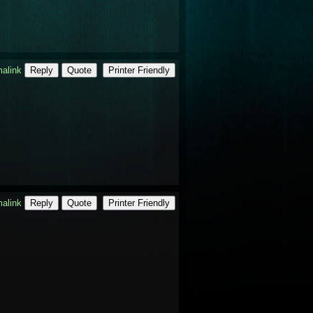
alink
Reply
Quote
Printer Friendly
alink
Reply
Quote
Printer Friendly