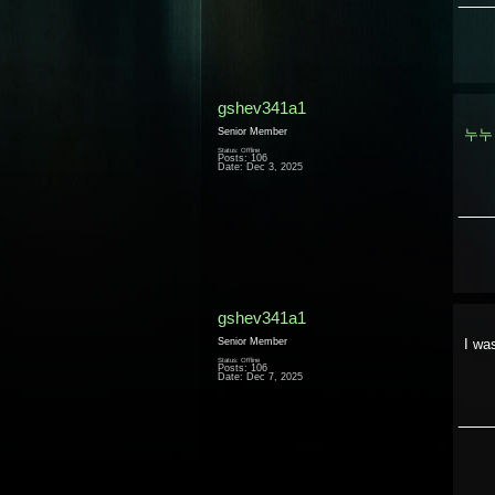
gshev341a1
Senior Member
누누
Status: Offline
Posts: 106
Date:
Dec 3, 2025
___
gshev341a1
Senior Member
I wa
Status: Offline
Posts: 106
Date:
Dec 7, 2025
___