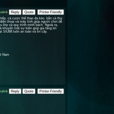
alink
Reply
Quote
Printer Friendly
 tiếp, cá cược thể thao đa kèo, bắn cá thư
 điện thoại và máy tính giúp người chơi dễ
u lớp và quy trình minh bạch. Ngoài ra,
 khuyến mãi sự kiện giúp gia tăng lợi
i SIU88 luôn an toàn và tin cậy.
ệt Nam
alink
Reply
Quote
Printer Friendly