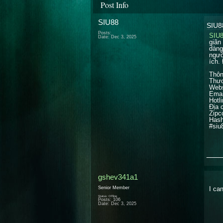
Post Info
SIU88
SIU8
Posts:
SIU
Date:
Dec 3, 2025
giãn
dàng
ngườ
ích.
Thôn
Thươ
Webs
Emai
Hotl
Địa 
Zipc
Hash
#siu
___
gshev341a1
Senior Member
I ca
Status: Offline
Posts: 106
Date:
Dec 3, 2025
___