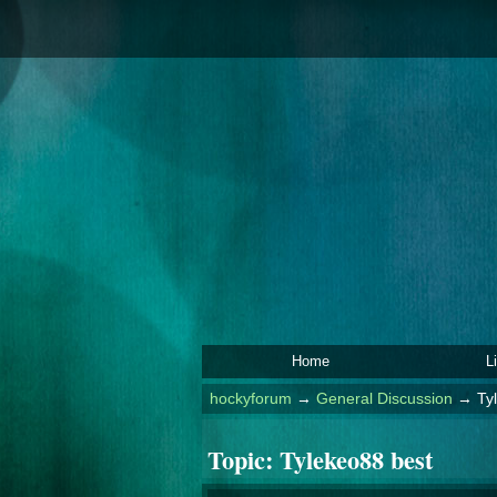
Home
L
hockyforum
→
General Discussion
→
Ty
Topic:
Tylekeo88 best