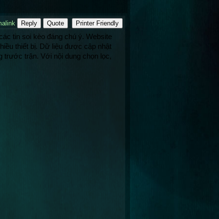
alink
Reply
Quote
Printer Friendly
à các tin soi kèo đáng chú ý. Website 
iều thiết bị. Dữ liệu được cập nhật 
trước trận. Với nội dung chọn lọc, 
m