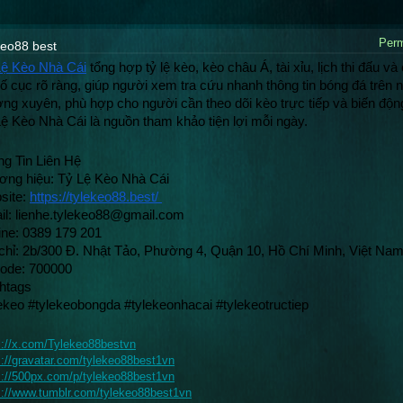
Perm
keo88 best
Lệ Kèo Nhà Cái
 tổng hợp tỷ lệ kèo, kèo châu Á, tài xỉu, lịch thi đấu v
ố cục rõ ràng, giúp người xem tra cứu nhanh thông tin bóng đá trên nh
ng xuyên, phù hợp cho người cần theo dõi kèo trực tiếp và biến động 
ệ Kèo Nhà Cái là nguồn tham khảo tiện lợi mỗi ngày.
g Tin Liên Hệ
ơng hiệu: Tỷ Lệ Kèo Nhà Cái
ite: 
https://tylekeo88.best/ 
il: lienhe.tylekeo88@gmail.com
ine: 0389 179 201
chỉ: 2b/300 Đ. Nhật Tảo, Phường 4, Quận 10, Hồ Chí Minh, Việt Na
code: 700000
htags
ekeo #tylekeobongda #tylekeonhacai #tylekeotructiep
s://x.com/Tylekeo88bestvn
s://gravatar.com/tylekeo88best1vn
s://500px.com/p/tylekeo88best1vn
s://www.tumblr.com/tylekeo88best1vn