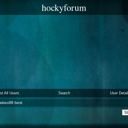
hockyforum
ist All Users
Search
User Detai
lekeo88 best
St