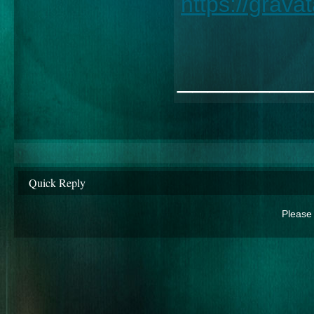
https://grava
________
Quick Reply
Please 