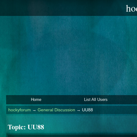
ho
Home
List All Users
hockyforum
→
General Discussion
→
UU88
Topic:
UU88