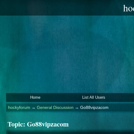
ho
Home
List All Users
hockyforum
→
General Discussion
→
Go88vipzacom
Topic:
Go88vipzacom