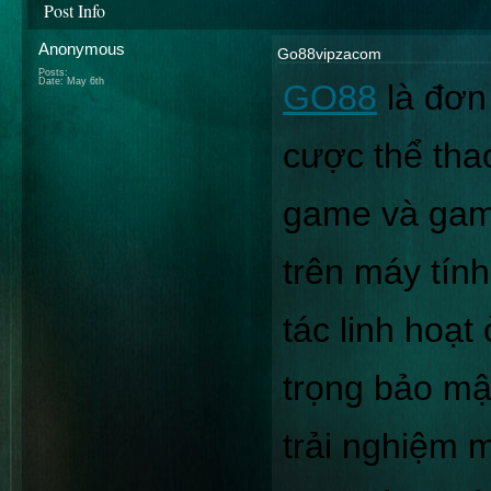
Post Info
Anonymous
Go88vipzacom
Posts:
Date:
May 6th
GO88
 là đơn 
cược thể thao
game và game 
trên máy tính
tác linh hoạt
trọng bảo mật
trải nghiệm 