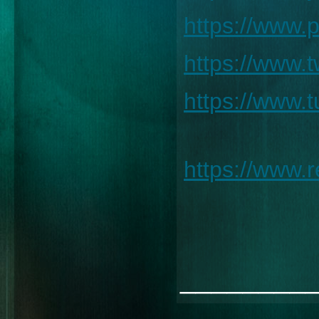
https://www.
https://www.
https://www.
https://www.
________