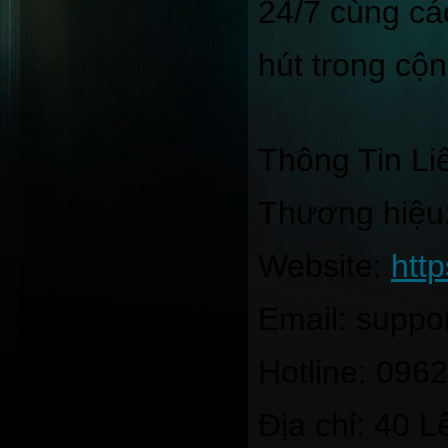
24/7 cùng cá
hút trong cộ
Thông Tin Li
Thương hiệu
Website:
htt
Email: supp
Hotline: 096
Địa chỉ: 40 