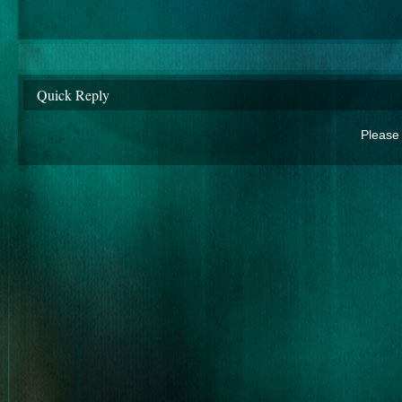
Quick Reply
Please 