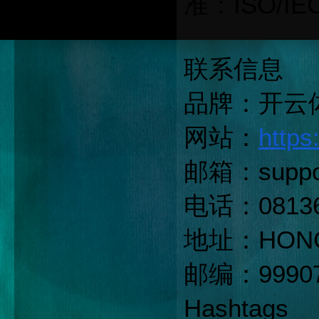
准：ISO/IE
联系信息
品牌：开云
网站：
https
邮箱：suppor
电话：08136
地址：HON
邮编：9990
Hashtags