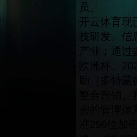
员。
开云体育现
技研发、信
产业；通过
欧洲杯、2
助（多特蒙
整合营销。
密的管理体
准256位