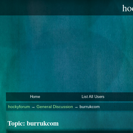
ho
Home
List All Users
hockyforum
→
General Discussion
→
burrukcom
Topic:
burrukcom