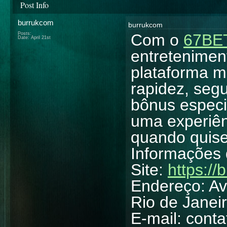
Post Info
burrukcom
burrukcom
Posts:
Com o
67BE
Date:
April 21st
entretenimen
plataforma m
rapidez, seg
bônus especia
uma experiên
quando quise
Informações 
Site:
https://
Endereço: Av
Rio de Janeir
E-mail: cont