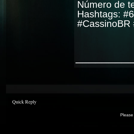
Número de te
Hashtags: #6
#CassinoBR 
________
Quick Reply
Please 